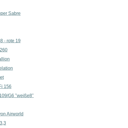
per Sabre
8 - rote 19
 260
llion
lation
et
Fi 156
-109/G6 "weiße8"
von Airworld
3,3