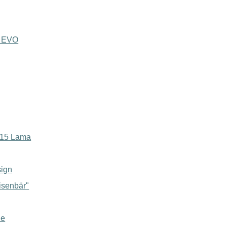
h EVO
315 Lama
sign
isenbär"
le