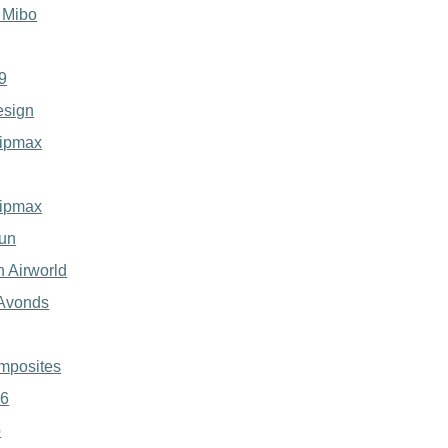
 Mibo
9
esign
ipmax
ipmax
un
 Airworld
 Avonds
mposites
:6
o