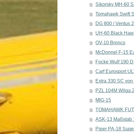
Sikorsky MH-60 
Tomahawk Swift 
DG 800 / Ventus 2
UH-60 Black Haw
OV-10 Bronco
McDonnel F-15 E
Focke Wulf 190 D
Carf Eurosport U
Extra 330 SC von 
PZL 104M Wilga 
MIG-15
TOMAHAWK FU
ASK-13 Maßstab 
Piper PA-18 Supe