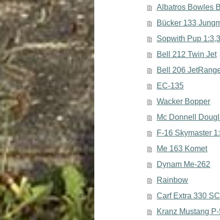
Albatros Bowles 
Bücker 133 Jungm
Sopwith Pup 1:3,
Bell 212 Twin Jet
Bell 206 JetRang
EC-135
Wacker Bopper
Mc Donnell Doug
F-16 Skymaster 1
Me 163 Komet
Dynam Me-262
Rainbow
Carf Extra 330 S
Kranz Mustang P