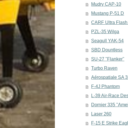
Mudry CAP-10
Mustang P-51 D
CARF Ultra Flas
PZL-35 Wilga
Seagull YAK-54
SBD Dountless
SU-27 "Flanker"
Turbo Raven
Aérospatiale SA 
F-4J Phantom
L-39 Air-Race De
Dornier 335 "Ame
Laser 260
F-15 E Strike Eag