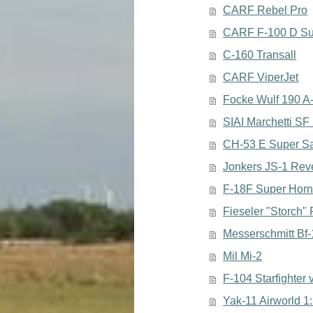
CARF Rebel Pro
CARF F-100 D Su
C-160 Transall
CARF ViperJet
Focke Wulf 190 A-
SIAI Marchetti SF
CH-53 E Super Sa
Jonkers JS-1 Reve
F-18F Super Horn
Fieseler "Storch" 
Messerschmitt Bf
Mil Mi-2
F-104 Starfighter 
Yak-11 Airworld 1: