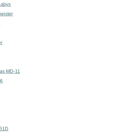
Babys
eister
3
er
las MD-11
:6
C
-51D