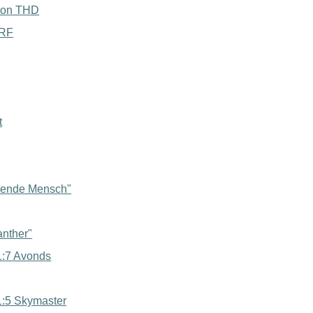
von THD
ARF
t
egende Mensch"
nther"
 1:7 Avonds
 1:5 Skymaster