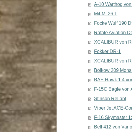
A-10 Warthog von
Mil-Mi 26 T
Focke Wulf 190 D
Rafale Aviation D
XCALIBUR von R
Fokker DR-1
XCALIBUR von R
Bölkow 209 Mons
BAE Hawk 1:4 von
F-15C Eagle von
Stinson Reliant
Viper Jet ACE-Co
F-16 Skymaster 1
Bell 412 von Vari