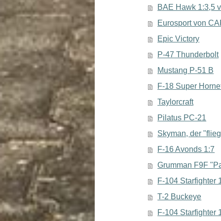
BAE Hawk 1:3,5 
Eurosport von C
Epic Victory
P-47 Thunderbolt
Mustang P-51 B
F-18 Super Horne
Taylorcraft
Pilatus PC-21
Skyman, der "fli
F-16 Avonds 1:7
Grumman F9F "Pa
F-104 Starfighter
T-2 Buckeye
F-104 Starfighter