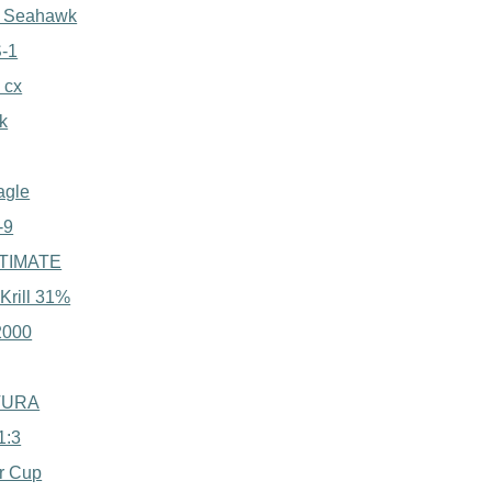
S Seahawk
S-1
 cx
k
agle
-9
LTIMATE
Krill 31%
2000
TURA
1:3
r Cup