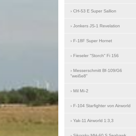
CH-53 E Super Sallion
Jonkers JS-1 Revelation
F-18F Super Hornet
Fieseler "Storch" Fi 156
Messerschmitt Bf-109/G6
"weiße8"
Mil Mi-2
F-104 Starfighter von Airworld
Yak-11 Airworld 1:3,3
Sikorsky MH-60 S Seahawk