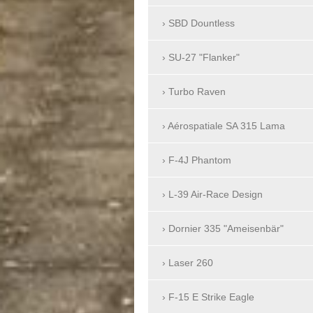
SBD Dountless
SU-27 "Flanker"
Turbo Raven
Aérospatiale SA 315 Lama
F-4J Phantom
L-39 Air-Race Design
Dornier 335 "Ameisenbär"
Laser 260
F-15 E Strike Eagle