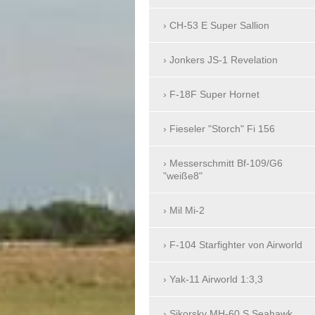
CH-53 E Super Sallion
Jonkers JS-1 Revelation
F-18F Super Hornet
Fieseler "Storch" Fi 156
Messerschmitt Bf-109/G6
"weiße8"
Mil Mi-2
F-104 Starfighter von Airworld
Yak-11 Airworld 1:3,3
Sikorsky MH-60 S Seahawk