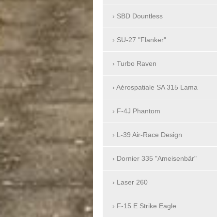
SBD Dountless
SU-27 "Flanker"
Turbo Raven
Aérospatiale SA 315 Lama
F-4J Phantom
L-39 Air-Race Design
Dornier 335 "Ameisenbär"
Laser 260
F-15 E Strike Eagle